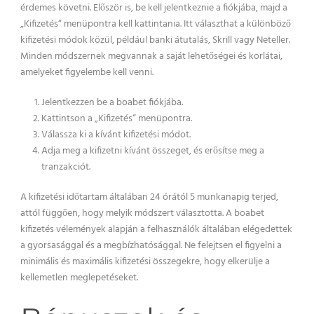
érdemes követni. Először is, be kell jelentkeznie a fiókjába, majd a
„Kifizetés“ menüpontra kell kattintania. Itt választhat a különböző
kifizetési módok közül, például banki átutalás, Skrill vagy Neteller.
Minden módszernek megvannak a saját lehetőségei és korlátai,
amelyeket figyelembe kell venni.
Jelentkezzen be a boabet fiókjába.
Kattintson a „Kifizetés“ menüpontra.
Válassza ki a kívánt kifizetési módot.
Adja meg a kifizetni kívánt összeget, és erősítse meg a
tranzakciót.
A kifizetési időtartam általában 24 órától 5 munkanapig terjed,
attól függően, hogy melyik módszert választotta. A boabet
kifizetés vélemények alapján a felhasználók általában elégedettek
a gyorsasággal és a megbízhatósággal. Ne felejtsen el figyelni a
minimális és maximális kifizetési összegekre, hogy elkerülje a
kellemetlen meglepetéseket.