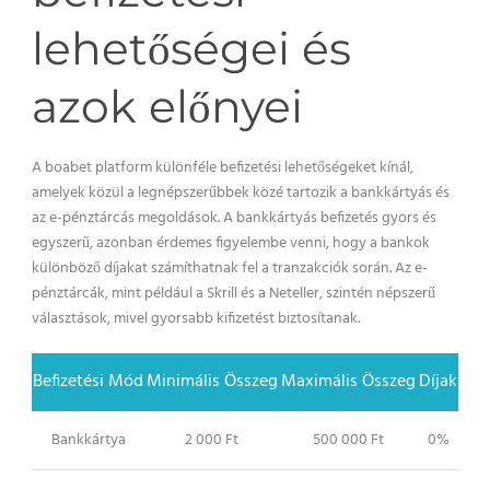
lehetőségei és
azok előnyei
A boabet platform különféle befizetési lehetőségeket kínál,
amelyek közül a legnépszerűbbek közé tartozik a bankkártyás és
az e-pénztárcás megoldások. A bankkártyás befizetés gyors és
egyszerű, azonban érdemes figyelembe venni, hogy a bankok
különböző díjakat számíthatnak fel a tranzakciók során. Az e-
pénztárcák, mint például a Skrill és a Neteller, szintén népszerű
választások, mivel gyorsabb kifizetést biztosítanak.
Befizetési Mód
Minimális Összeg
Maximális Összeg
Díjak
Bankkártya
2 000 Ft
500 000 Ft
0%