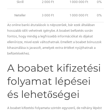
Skrill
2 000 Ft
1 000 000 Ft
0%
Neteller
3 000 Ft
1 000 000 Ft
0%
Az online banki átutalások is népszerűek, bár ezek általában
hosszabb időt vehetnek igénybe. A boabet befizetés során
fontos, hogy mindig a legfrissebb információkat és díjakat
ellenőrizze, mivel ezek változhatnak. Emellett a boabet bónuszok
kihasználása is javasolt, amelyek extra értéket nyújthatnak a
befizetésekhez.
A boabet kifizetési
folyamat lépései
és lehetőségei
A boabet kifizetési folyamata szintén egyszerű, de néhány lépést