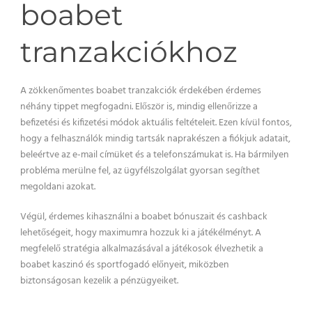
boabet
tranzakciókhoz
A zökkenőmentes boabet tranzakciók érdekében érdemes
néhány tippet megfogadni. Először is, mindig ellenőrizze a
befizetési és kifizetési módok aktuális feltételeit. Ezen kívül fontos,
hogy a felhasználók mindig tartsák naprakészen a fiókjuk adatait,
beleértve az e-mail címüket és a telefonszámukat is. Ha bármilyen
probléma merülne fel, az ügyfélszolgálat gyorsan segíthet
megoldani azokat.
Végül, érdemes kihasználni a boabet bónuszait és cashback
lehetőségeit, hogy maximumra hozzuk ki a játékélményt. A
megfelelő stratégia alkalmazásával a játékosok élvezhetik a
boabet kaszinó és sportfogadó előnyeit, miközben
biztonságosan kezelik a pénzügyeiket.