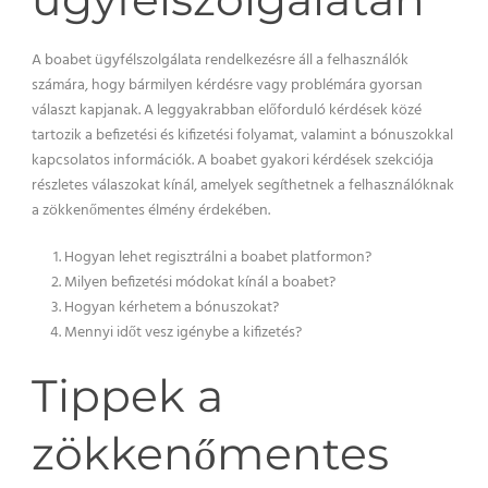
A boabet ügyfélszolgálata rendelkezésre áll a felhasználók
számára, hogy bármilyen kérdésre vagy problémára gyorsan
választ kapjanak. A leggyakrabban előforduló kérdések közé
tartozik a befizetési és kifizetési folyamat, valamint a bónuszokkal
kapcsolatos információk. A boabet gyakori kérdések szekciója
részletes válaszokat kínál, amelyek segíthetnek a felhasználóknak
a zökkenőmentes élmény érdekében.
Hogyan lehet regisztrálni a boabet platformon?
Milyen befizetési módokat kínál a boabet?
Hogyan kérhetem a bónuszokat?
Mennyi időt vesz igénybe a kifizetés?
Tippek a
zökkenőmentes