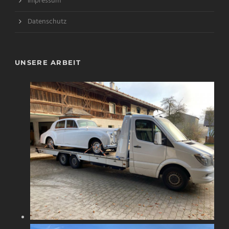
Impressum
Datenschutz
UNSERE ARBEIT