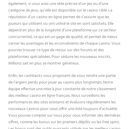
également, si vous avez une idée précise d’un jeu ou d’une
catégorie de jeux, qu’elle est disponible sur le casino ciblé. La
réputation d’un casino en ligne permet de s’assurer que les
joueurs qui utilisent ou ont utilisé le site en sont satisfaits. Elle
dépend en plus de la longévité d’une plateforme sur ce secteur
concurrentiel, ce qui est un gage de qualité, et permet de mieux
cerner les avantages et les inconvénients de chaque casino. Vous
pourrez trouver ce type de retour sur des forums et des
plateformes spécialisées. Pour séduire les nouveaux inscrits,
Millionz sait en plus se montrer généreux.
Enfin, les cashbacks vous proposent de vous rendre une partie
de l’argent perdu pour jouer au casino plus longtemps. Notre
équipe effectue une mise à jour constante de notre classement
des meilleur casino en ligne français. Nous surveillons les
performances des sites existants et évaluons régulièrement les
nouveaux casinos pour vous offrir une liste toujours d’actualité.
Vous pouvez compter sur nous pour vous informer des dernières
offres, comme les bonus sur les premiers dépôts ou les free spins.
Les bonus sont des outils puissants utilisés par les meilleur casino