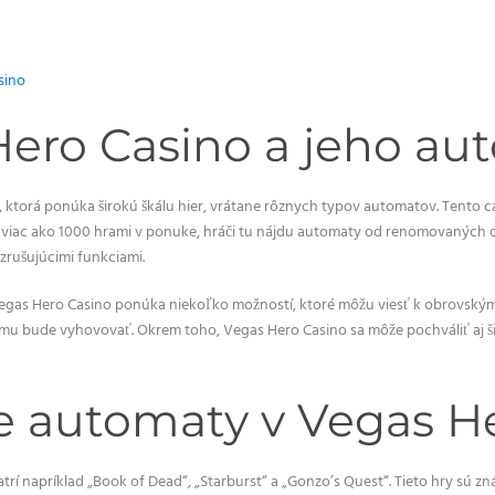
sino
Hero Casino a jeho au
, ktorá ponúka širokú škálu hier, vrátane rôznych typov automatov. Tento c
 viac ako 1000 hrami v ponuke, hráči tu nájdu automaty od renomovaných 
zrušujúcimi funkciami.
 Vegas Hero Casino ponúka niekoľko možností, ktoré môžu viesť k obrovským 
 čo mu bude vyhovovať. Okrem toho, Vegas Hero Casino sa môže pochváliť aj 
e automaty v Vegas H
trí napríklad „Book of Dead“, „Starburst“ a „Gonzo’s Quest“. Tieto hry sú