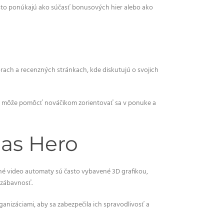
často ponúkajú ako súčasť bonusových hier alebo ako
órach a recenzných stránkach, kde diskutujú o svojich
čov môže pomôcť nováčikom zorientovať sa v ponuke a
gas Hero
né video automaty sú často vybavené 3D grafikou,
a zábavnosť.
anizáciami, aby sa zabezpečila ich spravodlivosť a