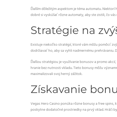
Ďalším dôležitým aspektom je téma automatu. Niektorí h
dobré si vyskúšať rôzne automaty, aby ste zistili, čo vás
Stratégie na zvý
Existuje niekoľko stratégií, ktoré vám môžu pomôcť zvý
dodržiavať ho, aby sa vyhli nadmernému prehrávaniu. Dôl
Ďalšou stratégiou je využívanie bonusov a promo akcií,
hranie bez nutnosti vkladu. Tieto bonusy môžu významne
maximalizovali svoj herný zážitok.
Získavanie bonu
Vegas Hero Casino ponúka rôzne bonusy a free spins, kt
poskytne dodatočné prostriedky na prvý vklad. Hráči by