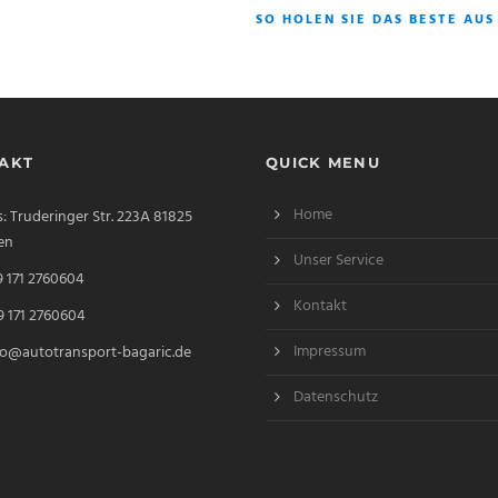
SO HOLEN SIE DAS BESTE AU
AKT
QUICK MENU
Home
: Truderinger Str. 223A 81825
en
Unser Service
 171 2760604
Kontakt
 171 2760604
Impressum
o@autotransport-bagaric.de
Datenschutz