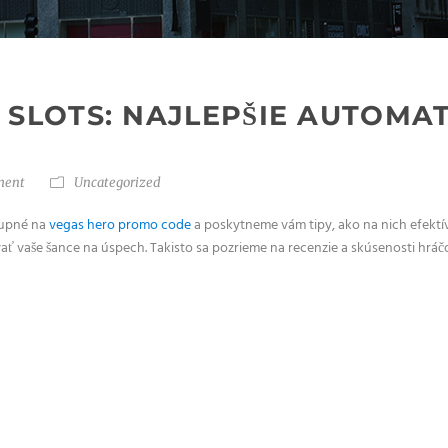
 SLOTS: NAJLEPŠIE AUTOMAT
ment
Uncategorized
tupné na
vegas hero promo code
a poskytneme vám tipy, ako na nich efektí
 vaše šance na úspech. Takisto sa pozrieme na recenzie a skúsenosti hráč