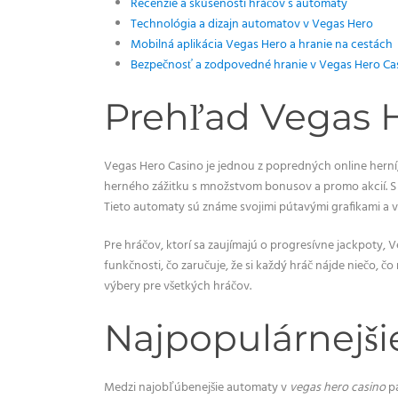
Recenzie a skúsenosti hráčov s automaty
Technológia a dizajn automatov v Vegas Hero
Mobilná aplikácia Vegas Hero a hranie na cestách
Bezpečnosť a zodpovedné hranie v Vegas Hero Ca
Prehľad Vegas 
Vegas Hero Casino je jednou z popredných online herní
herného zážitku s množstvom bonusov a promo akcií. S
Tieto automaty sú známe svojimi pútavými grafikami a v
Pre hráčov, ktorí sa zaujímajú o progresívne jackpoty,
funkčnosti, čo zaručuje, že si každý hráč nájde niečo,
výbery pre všetkých hráčov.
Najpopulárnejši
Medzi najobľúbenejšie automaty v
vegas hero casino
pa